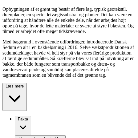
Opbygningen af et grønt tag består af flere lag, typisk geotekstil,
drænplader, en speciel letvægtssubstrat og planter. Det kan være en
udfordring at håndtere alle de enkelte dele, når der arbejdes højt
oppe på tage, hvor de lette materialer er svære at styre i blæsten. Og
tilmed er arbejdet ofte meget tidskrævende.
Med baggrund i ovenstående udfordringer, introducerede Dansk
Sedum en alt-i-en bakkeløsning i 2016. Selve vækstproduktionen af
sedumdæklaget havde vi helt styr på via vores flerårige produktion
af færdige sedummåtter. Så kræfterne blev sat ind på udvikling af en
bakke, der både fungerer som transportbakke og dræn- og
vandreservoirplade og samtidig kan placeres direkte på
tagmembranen som en blivende del af det grønne tag.
Læs mere
Fakta