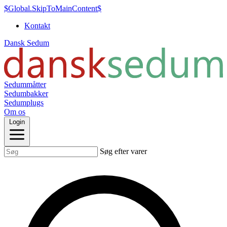
$Global.SkipToMainContent$
Kontakt
Dansk Sedum
Sedummåtter
Sedumbakker
Sedumplugs
Om os
Login
Søg efter varer