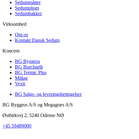
Sedummåtter
Sedumplugs
Sedumbakker
Virksomhed
Om os
Kontakt Dansk Sedum
Koncern
BG Byggros
BG Burcharth
BG Termic Plus
Millag
Vexti
BG Salgs- og leveringsbetingelser
BG Byggros A/S og Megagræs A/S
Østbirkvej 2, 5240 Odense NØ
+45 59489000